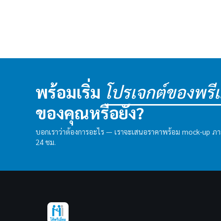
พร้อมเริ่ม
โปรเจกต์ของพรีเม
ของคุณหรือยัง?
บอกเราว่าต้องการอะไร — เราจะเสนอราคาพร้อม mock-up ภ
24 ชม.