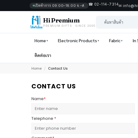
☎ 02-114-7314
เปิดทำการ 09:00–18:00 จ.–ส.
✉ info@h
Hi Premium
PREMIUM GIFTS · SINCE 2005
Home
Electronic Products
Fabric
In
ติดต่อเรา
Home
/
Contact Us
CONTACT US
Name
*
Telephone
*