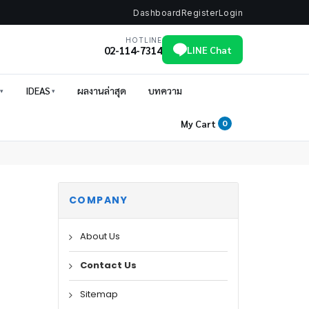
Dashboard
Register
Login
HOTLINE
02-114-7314
LINE Chat
IDEAS
ผลงานล่าสุด
บทความ
My Cart
0
COMPANY
About Us
Contact Us
Sitemap