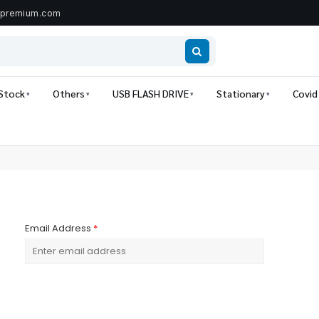
ipremium.com
 Stock
Others
USB FLASH DRIVE
Stationary
Covid
Email Address
*