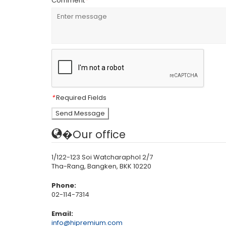
Comment
*
*
Required Fields
�Our office
1/122-123 Soi Watcharaphol 2/7
Tha-Rang, Bangken, BKK 10220
Phone:
02-114-7314
Email:
info@hipremium.com