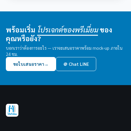
พร้อมเริ่ม
ของ
โปรเจกต์ของพรีเมี่ยม
คุณหรือยัง?
บอกเราว่าต้องการอะไร — เราจะเสนอราคาพร้อม mock-up ภายใน
24 ชม.
ขอใบเสนอราคา
→
＠ Chat LINE