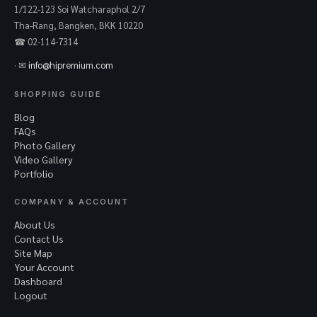
1/122-123 Soi Watcharaphol 2/7
Tha-Rang, Bangken, BKK 10220
☎ 02-114-7314
· ✉
info@hipremium.com
SHOPPING GUIDE
Blog
FAQs
Photo Gallery
Video Gallery
Portfolio
COMPANY & ACCOUNT
About Us
Contact Us
Site Map
Your Account
Dashboard
Logout