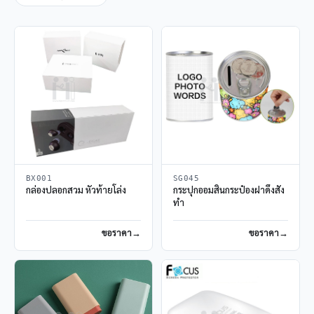
BX001
SG045
กล่องปลอกสวม หัวท้ายโล่ง
กระปุกออมสินกระป๋องฝาดึงสั่ง
ทำ
ขอราคา
ขอราคา