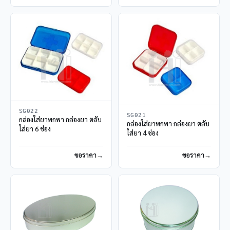
SG022
SG021
กล่องใส่ยาพกพา กล่องยา ตลับ
กล่องใส่ยาพกพา กล่องยา ตลับ
ใส่ยา 6 ช่อง
ใส่ยา 4 ช่อง
ขอราคา
ขอราคา