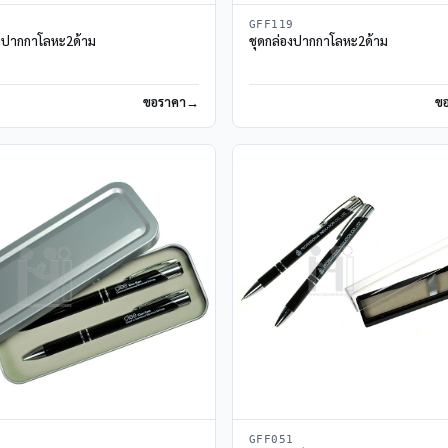
0
GFF119
องปากกาโลหะ2ด้าม
ชุดกล่องปากกาโลหะ2ด้าม
ขอราคา
ข
2
GFF051