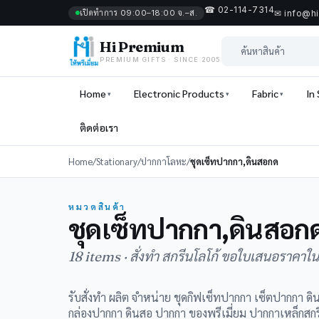
☎ 02-114-7314
เปิดทำการ 09:00–18:00 จ.–ส.
✉ info@h
Hi Premium
PREMIUM GIFTS · SINCE 2005
Home
Electronic Products
Fabric
In
ติดต่อเรา
Home
/
Stationary
/
ปากกาโลหะ
/
ชุดเซ็ทปากกา,ดินสอกด
หมวดสินค้า
ชุดเซ็ทปากกา,ดินสอก
18 items · สั่งทำ สกรีนโลโก้ ขอใบเสนอราคาใ
รับสั่งทำ ผลิต จำหน่าย ชุดกิฟเซ็ทปากกา เซ็ตปากกา ด
กล่องปากกา ดินสอ ปากกา ของพรีเมี่ยม ปากกาเหล็กสกรีนโ