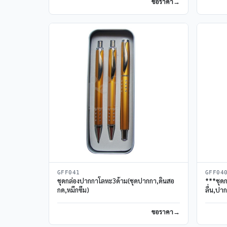
ขอราคา
GFF041
GFF04
ชุดกล่องปากกาโลหะ3ด้าม(ชุดปากกา,ดินสอ
***ชุด
กด,หมึกซึม)
ลื่น,ปา
ขอราคา