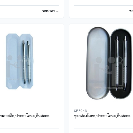
ขอราคา
ข
4
GFF043
องพลาสติก,ปากกาโลหะ,ดินสอกด
ชุดกล่องโลหะ,ปากกาโลหะ,ดินสอกด