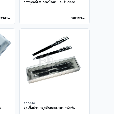
***ชุดกล่องปากกาโลหะ และดินสอกด
อราคา
ขอราคา
GFF046
ม
ชุดเซ็ตปากกาลูกลื่นและปากกาหมึกซึม