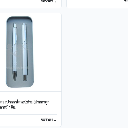
ขอราคา
ข
0
กล่องปากกาโลหะ2ด้าม(ปากกาลูก
กกาหมึกซึม)
ขอราคา