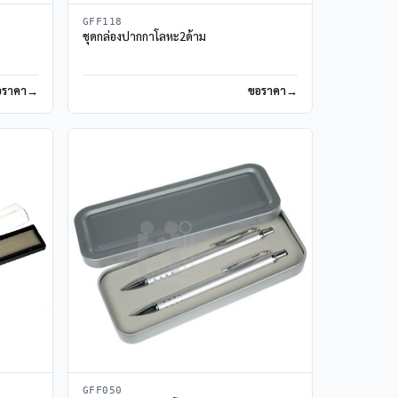
GFF118
ชุดกล่องปากกาโลหะ2ด้าม
อราคา
ขอราคา
GFF050