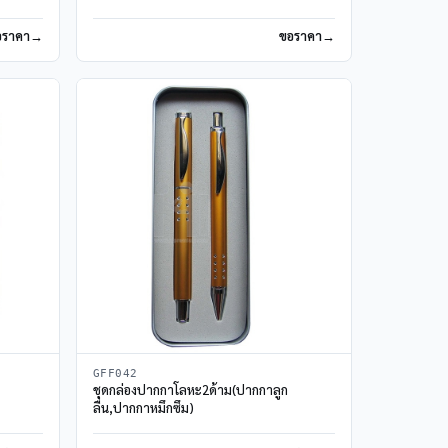
อราคา
ขอราคา
GFF042
ชุดกล่องปากกาโลหะ2ด้าม(ปากกาลูก
ลื่น,ปากกาหมึกซึม)