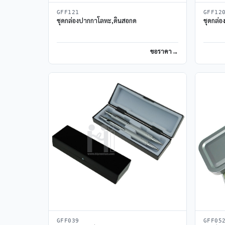
GFF121
GFF12
ชุดกล่องปากกาโลหะ,ดินสอกด
ชุดกล่
ขอราคา
GFF039
GFF05