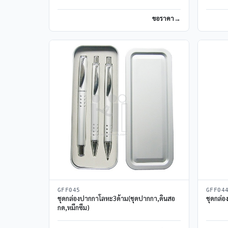
ขอราคา
GFF045
GFF04
ชุดกล่องปากกาโลหะ3ด้าม(ชุดปากกา,ดินสอ
ชุดกล่
กด,หมึกซึม)