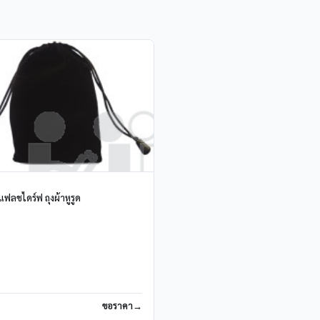
่แฟลชไดร์ฟ ถุงผ้าหูรูด
ขอราคา