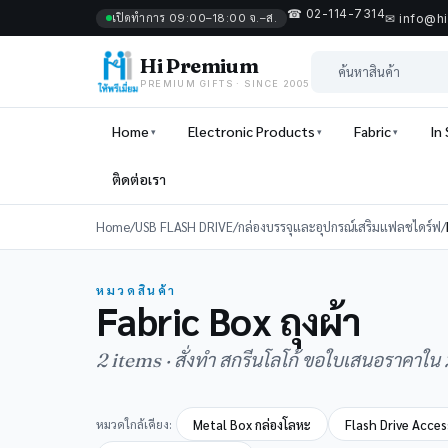
☎ 02-114-7314
เปิดทำการ 09:00–18:00 จ.–ส.
✉ info@h
Hi Premium
PREMIUM GIFTS · SINCE 2005
Home
Electronic Products
Fabric
In
ติดต่อเรา
Home
/
USB FLASH DRIVE
/
กล่องบรรจุและอุปกรณ์เสริมแฟลชไดร์ฟ
/
หมวดสินค้า
Fabric Box ถุงผ้า
2 items · สั่งทำ สกรีนโลโก้ ขอใบเสนอราคาใน
หมวดใกล้เคียง:
Metal Box กล่องโลหะ
Flash Drive Acces