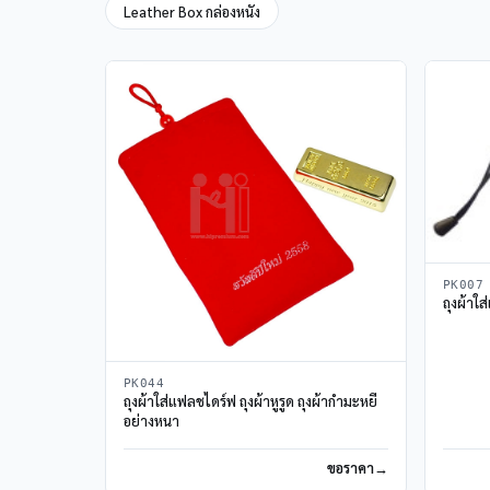
Leather Box กล่องหนัง
PK007
ถุงผ้าใส
PK044
ถุงผ้าใส่แฟลชไดร์ฟ ถุงผ้าหูรูด ถุงผ้ากำมะหยี่
อย่างหนา
ขอราคา