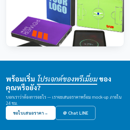
พร้อมเริ่ม
ของ
โปรเจกต์ของพรีเมี่ยม
คุณหรือยัง?
บอกเราว่าต้องการอะไร — เราจะเสนอราคาพร้อม mock-up ภายใน
24 ชม.
ขอใบเสนอราคา
→
＠ Chat LINE