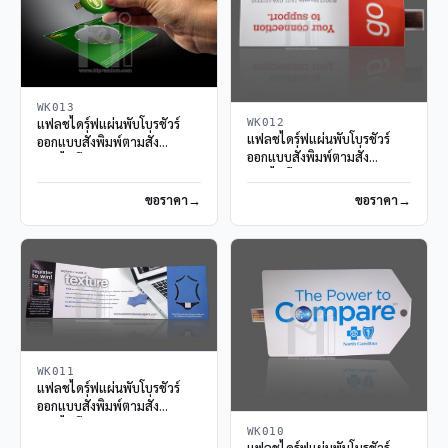
WK013
แฟลชไดร์ฟแผ่นพับโบรชัวร์
WK012
แฟลชไดร์ฟแผ่นพับโบรชัวร์
ออกแบบสั่งพิมพ์ตามสั่ง
ออกแบบสั่งพิมพ์ตามสั่ง
แบบไม่มีความจุ
แบบไม่มีความจุ
ขอราคา
ขอราคา
WK011
แฟลชไดร์ฟแผ่นพับโบรชัวร์
ออกแบบสั่งพิมพ์ตามสั่ง
แบบไม่มีความจุ
WK010
แฟลชไดร์ฟแผ่นพับโบรชัวร์