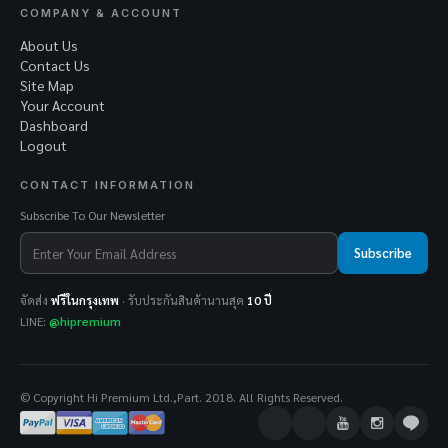
COMPANY & ACCOUNT
About Us
Contact Us
Site Map
Your Account
Dashboard
Logout
CONTACT INFORMATION
Subscribe To Our Newsletter
Subscribe
จัดส่ง
ฟรีในกรุงเทพ
· รับประกันสินค้านานสุด
10 ปี
LINE:
@hipremium
© Copyright Hi Premium Ltd.,Part. 2018. All Rights Reserved.