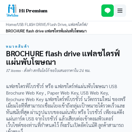
Hi Premium
Home
/
USB FLASH DRIVE
/
Flash Drive, แฟลชไดร์ฟ
/
BROCHURE flash drive แฟลชไดรฟ์แผ่นพับโฆษณา
หมวดสินค้า
BROCHURE flash drive แฟลชไดรฟ์
แผ่นพับโฆษณา
17 items · สั่งทำ สกรีนโลโก้ ขอใบเสนอราคาใน 24 ชม.
แฟลชไดรฟ์โบรชัวร์ หรือ แฟลชไดร์ฟแผ่นพับโฆษณา USB
Brochure Web Key , Paper Web Key, USB Web Key,
Brochure Web Key แฟลชไดร์ฟโบรชัวร์ นวัตกรรมใหม่ ของพรี
เมี่ยมไอทีที่สามารถเชื่อมโยงเข้าถึงกลุ่มเป้าหมายได้รวดเร็วและ
ทันสมัยที่สุด ผ่านรูปแบบของแผ่นพับ หรือ โบรชัวร์ เพียงแค่ดึง
แผ่นการ์ด USB จากโบรชัวร์ แล้วเสียบต่อเข้าคอมพิวเตอร์
เว็บไซต์ของท่านที่กำหนดไว้ ก็จะรันเปิดอัตโนมัติ ลูกค้าสามารถ
เข้าชมเว็