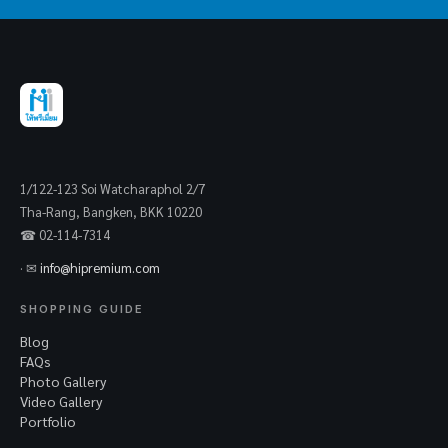
1/122-123 Soi Watcharaphol 2/7
Tha-Rang, Bangken, BKK 10220
☎ 02-114-7314
· ✉
info@hipremium.com
SHOPPING GUIDE
Blog
FAQs
Photo Gallery
Video Gallery
Portfolio