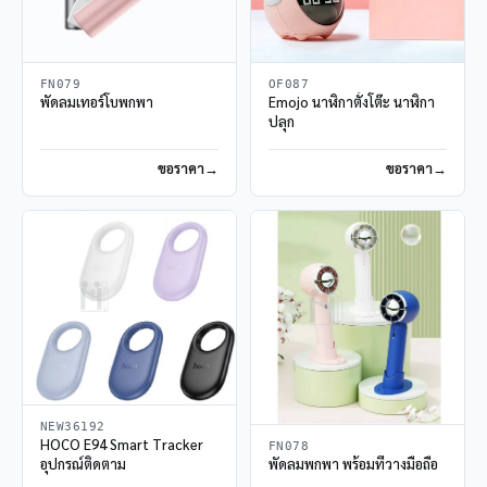
FN079
OF087
พัดลมเทอร์โบพกพา
Emojo นาฬิกาตั้งโต๊ะ นาฬิกา
ปลุก
ขอราคา
ขอราคา
NEW36192
HOCO E94 Smart Tracker
FN078
อุปกรณ์ติดตาม
พัดลมพกพา พร้อมที่วางมือถือ