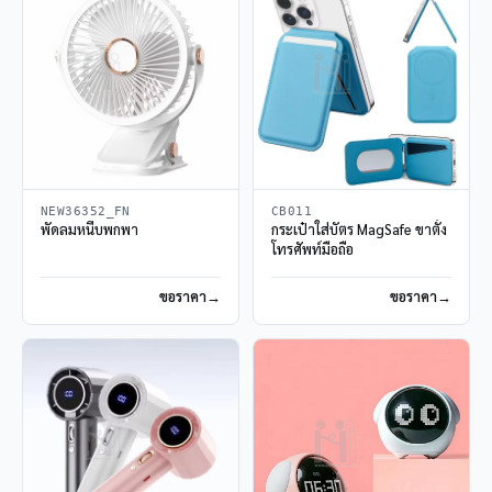
NEW36352_FN
CB011
พัดลมหนีบพกพา
กระเป๋าใส่บัตร MagSafe ขาตั้ง
โทรศัพท์มือถือ
ขอราคา
ขอราคา