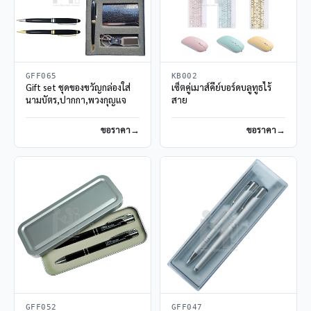
GFF065
KB002
Gift set ชุดของขวัญกล่องใส่
เซ็ตคู่เมาส์คีย์บอร์ดบลูทูธไร้
นามบัตร,ปากกา,พวงกุญแจ
สาย
ขอราคา
ขอราคา
GFF052
GFF047