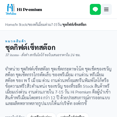
Hi Premium
Home
/
In Stock
/
ของพรีเมี่ยมด่วน7-15วัน
/
ชุดกิฟต์เซ็ทสต๊อก
หมวดสินค้า
ชุดกิฟต์เซ็ทสต๊อก
37 items · สั่งทำ สกรีนโลโก้ ขอใบเสนอราคาใน 24 ชม.
จำหน่าย ชุดกิฟต์เซ็ทสต๊อก ชุดเซ็ตกระดาษโน้ต ชุดเช็ตของขวัญ
สต็อก ชุดเซ็ตกรรไกรตัดเล็บ ของพรีเมี่ยม งานด่วน พรีเมี่ยม
สต๊อค ของ พ รี เมี่ ยม ด่วน งานด่วนพร้อมสกรีนพิมพ์โลโก้หรือ
ข้อความฟรี1สี1ตำแหน่ง ของขวัญ ของที่ระลึก Stock สินค้าพรี
เมี่ยมเร่งด่วน งานด่วนภายใน 7-15 วัน Hi Premium คือผู้นำเข้า
สินค้าพรีเมี่ยมโดยตรง กว่า 12 ปี ด้วยประสบการณ์การออกแบบ
และผลิตหลากหลายรูปแบบให้แก่บริษัท องค์กรชั้
หมวดใกล้เคียง: