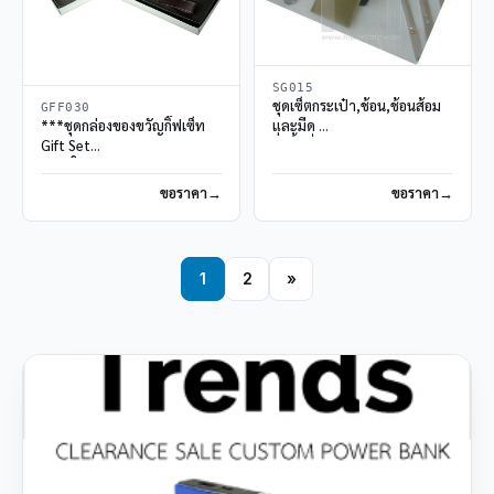
SG015
ชุดเซ็ตกระเป๋า,ช้อน,ช้อนส้อม
GFF030
และมีด
***ชุดกล่องของขวัญกิ๊ฟเซ็ท
สั่งขั้นต่ำ100ชุด
Gift Set
กล่องใส่นามบัตรและพวงกุญแจ
หนัง
ขอราคา
ขอราคา
สั่งขั้นต่ำ 100 ชุด
1
2
»