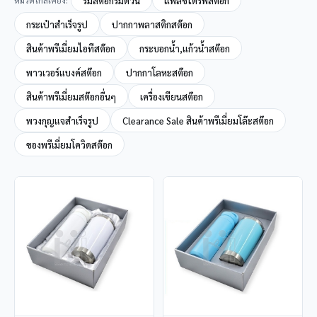
ร่มสต๊อกร่มด่วน
แฟลชไดร์ฟสต๊อก
กระเป๋าสำเร็จรูป
ปากกาพลาสติกสต๊อก
สินค้าพรีเมี่ยมไอทีสต๊อก
กระบอกน้ำ,แก้วน้ำสต๊อก
พาวเวอร์แบงค์สต๊อก
ปากกาโลหะสต๊อก
สินค้าพรีเมี่ยมสต๊อกอื่นๆ
เครื่องเขียนสต๊อก
พวงกุญแจสำเร็จรูป
Clearance Sale สินค้าพรีเมี่ยมโล๊ะสต๊อก
ของพรีเมี่ยมโควิดสต๊อก