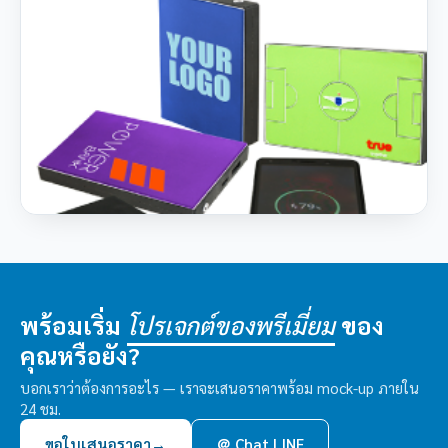
พร้อมเริ่ม
ของ
โปรเจกต์ของพรีเมี่ยม
คุณหรือยัง?
บอกเราว่าต้องการอะไร — เราจะเสนอราคาพร้อม mock-up ภายใน
24 ชม.
ขอใบเสนอราคา
→
＠ Chat LINE