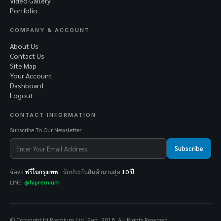
Video Gallery
Portfolio
COMPANY & ACCOUNT
About Us
Contact Us
Site Map
Your Account
Dashboard
Logout
CONTACT INFORMATION
Subscribe To Our Newsletter
Subscribe
จัดส่ง
ฟรีในกรุงเทพ
· รับประกันสินค้านานสุด
10 ปี
LINE:
@hipremium
© Copyright Hi Premium Ltd.,Part. 2018. All Rights Reserved.