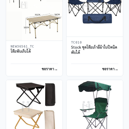
TC010
NEW36561_TC
Stock ชุดโต๊ะเก้าอี้ผ้าใบปิคนิค
โต๊ะพับเก็บได้
พับได้
ขอราคา
ขอราคา