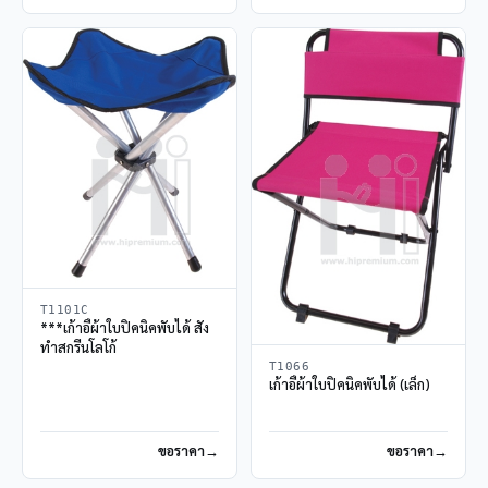
T1101C
***เก้าอี้ผ้าใบปิคนิคพับได้ สั่ง
ทำสกรีนโลโก้
T1066
เก้าอี้ผ้าใบปิคนิคพับได้ (เล็ก)
ขอราคา
ขอราคา