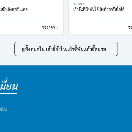
TC007
้าใบมีหลังคากันแดด
เก้าอี้2ที่นั่งพับได้ สั่งทำสกรีนโลโก้
ขอราคา
ข
ดูทั้งหมดใน เก้าอี้ผ้าใบ,เก้าอี้พับ,เก้าอี้สนาม
→
ี่ยม
ายใน