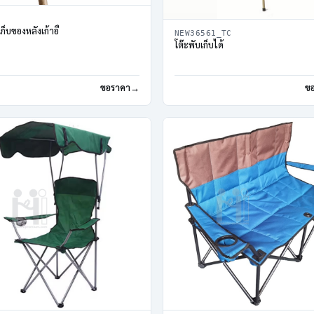
ก็บของหลังเก้าอี้
NEW36561_TC
โต๊ะพับเก็บได้
ขอราคา
ข