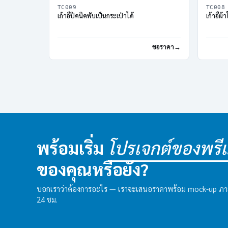
TC009
TC008
เก้าอี้ปิคนิคพับเป็นกระเป๋าได้
เก้าอี้ผ
ขอราคา
พร้อมเริ่ม
โปรเจกต์ของพรีเม
ของคุณหรือยัง?
บอกเราว่าต้องการอะไร — เราจะเสนอราคาพร้อม mock-up ภ
24 ชม.