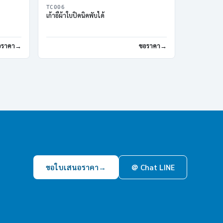
TC006
เก้าอี้ผ้าใบปิคนิคพับได้
อราคา
ขอราคา
ขอใบเสนอราคา
→
＠ Chat LINE