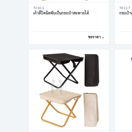
TC011
TD117
เก้าอี้ปิคนิคพับเป็นกระเป๋าสะพายได้
กระเป๋าเ
ขอราคา