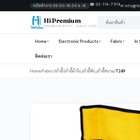
☎ 02-114-7314
เปิดทำการ 09:00–18:00 จ.–ส.
✉ info@h
Hi Premium
PREMIUM GIFTS · SINCE 2005
Home
Electronic Products
Fabric
In
ติดต่อเรา
Home
/
Fabric
/
เก้าอี้
/
เก้าอี้ผ้าใบ,เก้าอี้พับ,เก้าอี้สนาม
/
T249