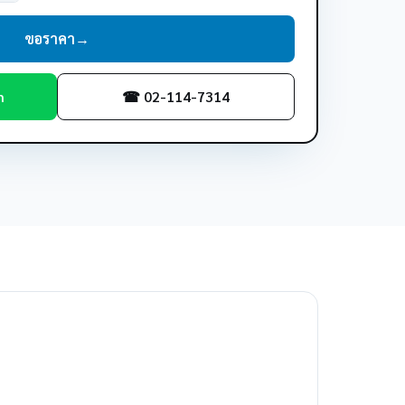
ขอราคา
→
m
☎ 02-114-7314