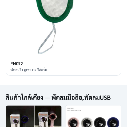
FN012
พัดสปริง ภูเขางาม รีสอร์ท
สินค้าใกล้เคียง — พัดลมมือถือ,พัดลมUSB