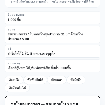
ราคาขึ้นกับจำนวนและงานสกรีน — ขอใบเสนอราคาเพื่อรับราคาที่ดีที่สุด
ขั้นต่ำ (MOQ)
1,000 ชิ้น
ขนาด
สูงประมาณ 32 * ใบพัดกว้างสุดประมาณ 21.5 * ด้ามกว้าง
ประมาณ7.5 ซม.
ฟรี
สกรีนโลโก้ 1 สี 1 ตำแหน่ง,บรรจุถุงใส
หมายเหตุ
เลือกสีกุ๊นขอบได้,พิมพ์ออฟเซ็ต ขั้นต่ำ8,000ชิ้น
พัดสปริง
พัดพับเก็บได้
พัดพกพา
พัดมือถือ
พัดม้วนเก็บได้
ขอใบเสนอราคา — ตอบภายใน 24 ชม.