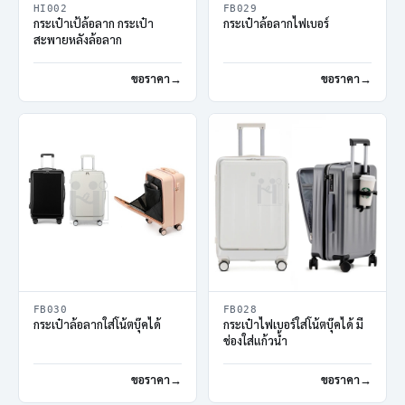
HI002
FB029
กระเป๋าเป้ล้อลาก กระเป๋า
กระเป๋าล้อลากไฟเบอร์
สะพายหลังล้อลาก
ขอราคา
ขอราคา
FB030
FB028
กระเป๋าล้อลากใส่โน้ตบุ๊คได้
กระเป๋าไฟเบอร์ใส่โน้ตบุ๊คได้ มี
ช่องใส่แก้วน้ำ
ขอราคา
ขอราคา