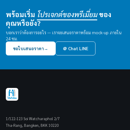
พร้อมเริ่ม
ของ
โปรเจกต์ของพรีเมี่ยม
คุณหรือยัง?
บอกเราว่าต้องการอะไร — เราจะเสนอราคาพร้อม mock-up ภายใน
24 ชม.
ขอใบเสนอราคา
→
＠ Chat LINE
1/122-123 Soi Watcharaphol 2/7
Tha-Rang, Bangken, BKK 10220