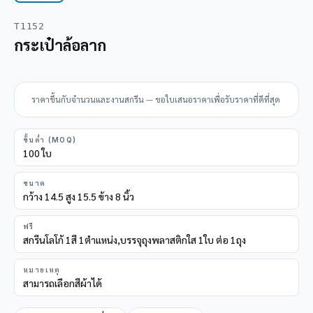
T1152
กระเป๋าล้อลาก
ราคาขึ้นกับจำนวนและงานสกรีน — ขอใบเสนอราคาเพื่อรับราคาที่ดีที่สุด
ขั้นต่ำ (MOQ)
100 ใบ
ขนาด
กว้าง 14.5 สูง 15.5 ข้าง 8 นิ้ว
ฟรี
สกรีนโลโก้ 1สี 1ตำแหน่ง,บรรจุถุงพลาสติกใส 1ใบ ต่อ 1ถุง
หมายเหตุ
สามารถเลือกสีผ้าได้