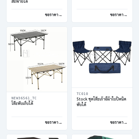
สะพายได้
ขอราคา
ขอราคา
TC010
NEW36561_TC
Stock ชุดโต๊ะเก้าอี้ผ้าใบปิคนิค
โต๊ะพับเก็บได้
พับได้
ขอราคา
ขอราคา