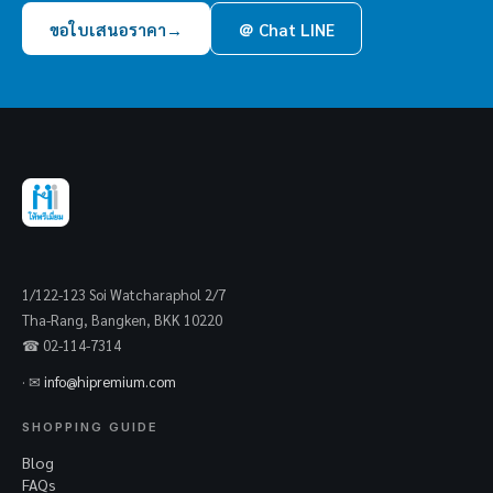
ขอใบเสนอราคา
→
＠ Chat LINE
1/122-123 Soi Watcharaphol 2/7
Tha-Rang, Bangken, BKK 10220
☎ 02-114-7314
· ✉
info@hipremium.com
SHOPPING GUIDE
Blog
FAQs