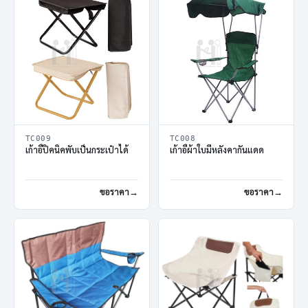
TC009
TC008
เก้าอี้ปิคนิคพับเป็นกระเป๋าได้
เก้าอี้ผ้าใบมีหลังคากันแดด
ขอราคา
ขอราคา