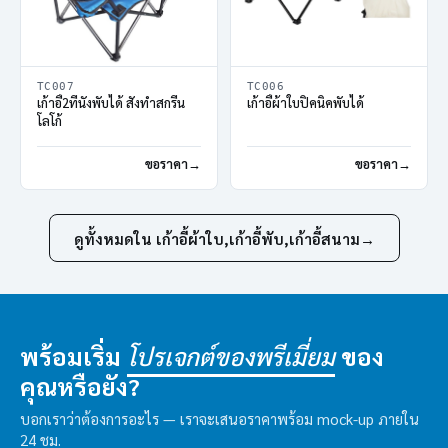
TC007
TC006
เก้าอี้2ที่นั่งพับได้ สั่งทำสกรีน
เก้าอี้ผ้าใบปิคนิคพับได้
โลโก้
ขอราคา
ขอราคา
ดูทั้งหมดใน เก้าอี้ผ้าใบ,เก้าอี้พับ,เก้าอี้สนาม
→
พร้อมเริ่ม
ของ
โปรเจกต์ของพรีเมี่ยม
คุณหรือยัง?
บอกเราว่าต้องการอะไร — เราจะเสนอราคาพร้อม mock-up ภายใน
24 ชม.