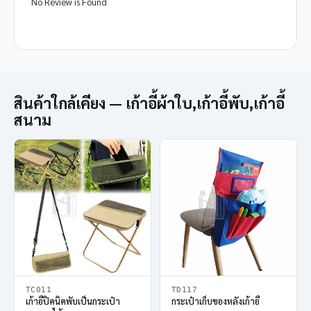
No Review is Found
สินค้าใกล้เคียง — เก้าอี้ผ้าใบ,เก้าอี้พับ,เก้าอี้
สนาม
TC011
TD117
เก้าอี้ปิคนิคพับเป็นกระเป๋า
กระเป๋าเก็บของหลังเก้าอี้