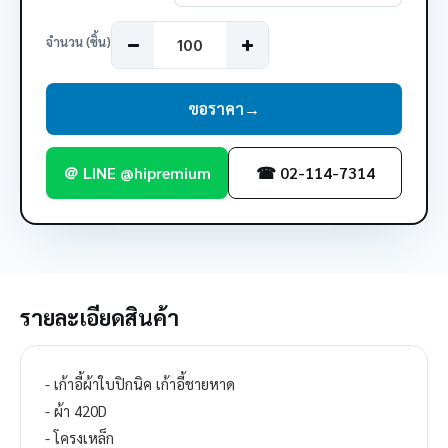
จำนวน (ชิ้น)
ขอราคา
→
＠ LINE @hipremium
☎ 02-114-7314
รายละเอียดสินค้า
- เก้าอี้ผ้าใบปิกนิค เก้าอี้ชายหาด
- ผ้า 420D
- โครงเหล็ก