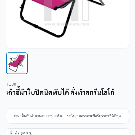
T189
เก้าอี้ผ้าใบปิคนิคพับได้ สั่งทำสกรีนโลโก้
ราคาขึ้นกับจำนวนและงานสกรีน — ขอใบเสนอราคาเพื่อรับราคาที่ดีที่สุด
ขั้นต่ำ (MOQ)