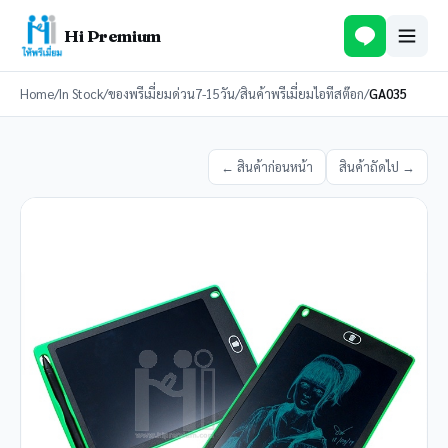
Hi Premium
Home
/
In Stock
/
ของพรีเมี่ยมด่วน7-15วัน
/
สินค้าพรีเมี่ยมไอทีสต๊อก
/
GA035
← สินค้าก่อนหน้า
สินค้าถัดไป →