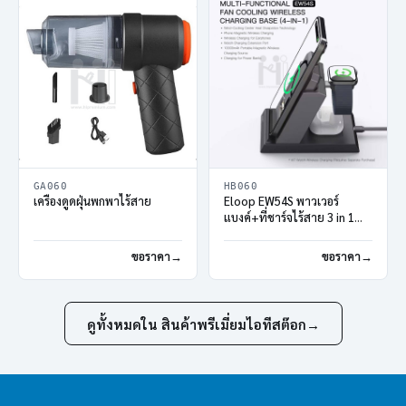
GA060
HB060
เครื่องดูดฝุ่นพกพาไร้สาย
Eloop EW54S พาวเวอร์
แบงค์+ที่ชาร์จไร้สาย 3 in 1
Wireless Charger
ขอราคา
ขอราคา
ดูทั้งหมดใน สินค้าพรีเมี่ยมไอทีสต๊อก
→