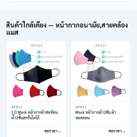
สินค้าใกล้เคียง — หน้ากากอนามัย,สายคล้อง
แมส
AP022
AP021
3 D Mask หน้ากากผ้าสะท้อน
Mask หน้ากากผ้า2ชั้น ผ้า
น้ำ2ชั้นสกรีนโลโก้
คอตตอน
ขอราคา
ขอราคา