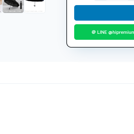
＠ LINE @hipremiu