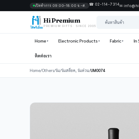
☎ 02-114-7314
เปิดทำการ 09:00–18:00 จ.–ส.
✉ info@h
Hi Premium
PREMIUM GIFTS · SINCE 2005
Home
Electronic Products
Fabric
In
ติดต่อเรา
Home
/
Others
/
ร่ม
/
ร่มสต็อค, ร่มด่วน
/
UM0074