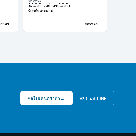
UM0065
ร่มไม้เท้า ร่มด้ามจับไม้เท้า
ร่มสต็อคร่มด่วน
อราคา
ขอราคา
ขอใบเสนอราคา
→
＠ Chat LINE