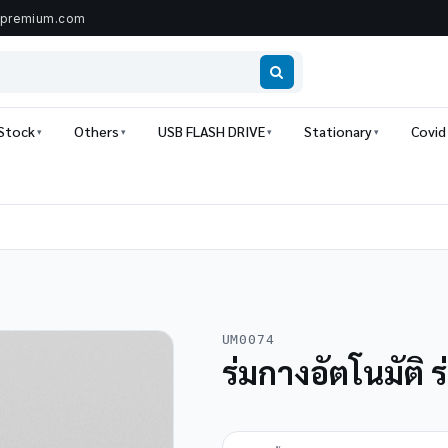
ipremium.com
 Stock
Others
USB FLASH DRIVE
Stationary
Covid
UM0074
ร่มกางอัตโนมัติ 