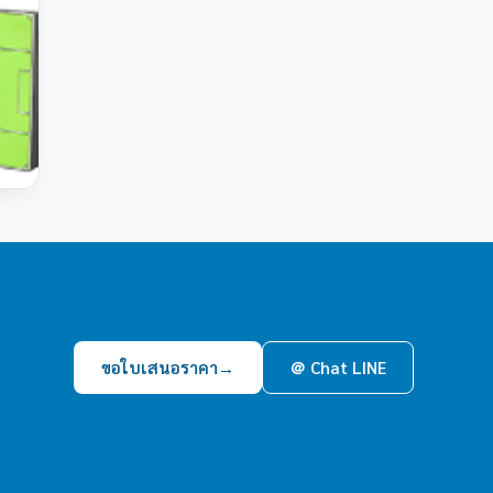
ขอใบเสนอราคา
→
＠ Chat LINE