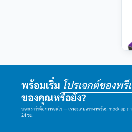
พร้อมเริ่ม
โปรเจกต์ของพรีเม
ของคุณหรือยัง?
บอกเราว่าต้องการอะไร — เราจะเสนอราคาพร้อม mock-up ภ
24 ชม.