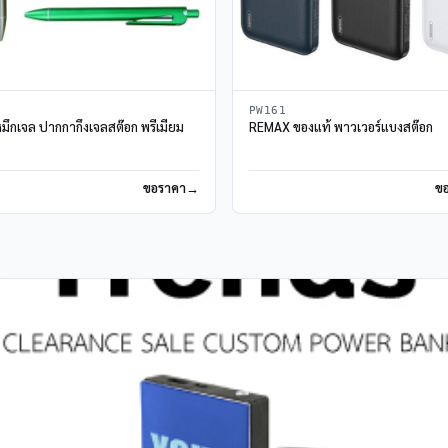
PW161
ึกเจล ปากกากึ่งเจลสต๊อก พรีเมี่ยม
REMAX ของแท้ พาวเวอร์แบงสต๊อก
ขอราคา
ข