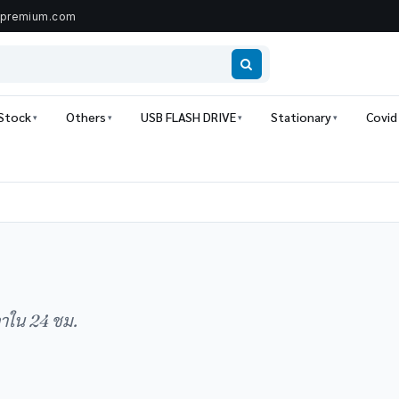
ipremium.com
 Stock
Others
USB FLASH DRIVE
Stationary
Covid
คาใน 24 ชม.