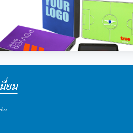
ี่ยม
ายใน