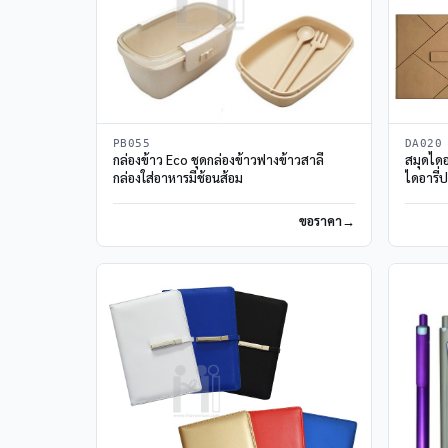
PB055
DA020
กล่องข้าว Eco ชุดกล่องข้าวฟางข้าวสาลี
สมุดไดอ
กล่องใส่อาหารมีช้อนส้อม
ไดอารี่
ขอราคา