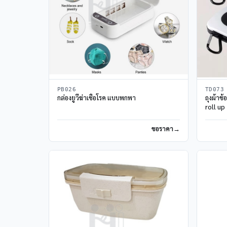
PB026
TD073
กล่องยูวีฆ่าเชื้อโรค แบบพกพา
ถุงผ้าช
roll up
ขอราคา