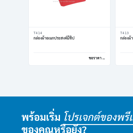
T414
T413
กล่องผ้าอเนกประสงค์มีซิป
กล่องผ้
ขอราคา
พร้อมเริ่ม
โปรเจกต์ของพรีเม
ของคุณหรือยัง?