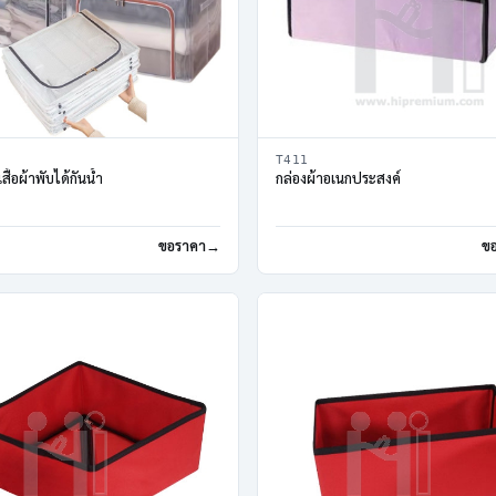
T411
เสื้อผ้าพับได้กันน้ำ
กล่องผ้าอเนกประสงค์
ขอราคา
ข