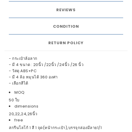
REVIEWS
CONDITION
RETURN POLICY
- กระเป๋าล้อลาก
- มี 4 ขนาด : 20นิ้ว /22นิ้ว /24นิ้ว /26 นิ้ว
- วัสดุ ABS+PC
- มี 4 ล้อ หมุนได้ 360 องศา
- เลือกสีได้
MOQ
50 ใบ
dimensions
20,22,24,26นิ้ว
free
สกรีนโลโก้ 1 สี 1 จุด(หน้ากระเป๋า),บรรจุกล่องมีลาย1/1