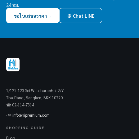
24 ชม.
ขอใบเสนอราคา
→
＠ Chat LINE
1/122-123 Soi Watcharaphol 2/7
Tha-Rang, Bangken, BKK 10220
☎ 02-114-7314
· ✉
info@hipremium.com
SHOPPING GUIDE
Blog