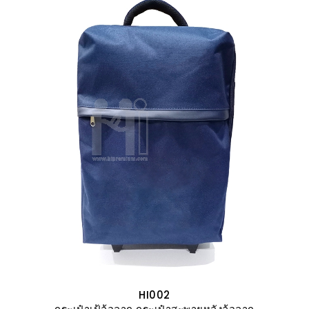
HI002