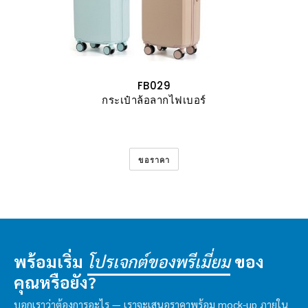
FB029
กระเป๋าล้อลากไฟเบอร์
ขอราคา
พร้อมเริ่ม
ของ
โปรเจกต์ของพรีเมี่ยม
คุณหรือยัง?
บอกเราว่าต้องการอะไร — เราจะเสนอราคาพร้อม mock-up ภายใน