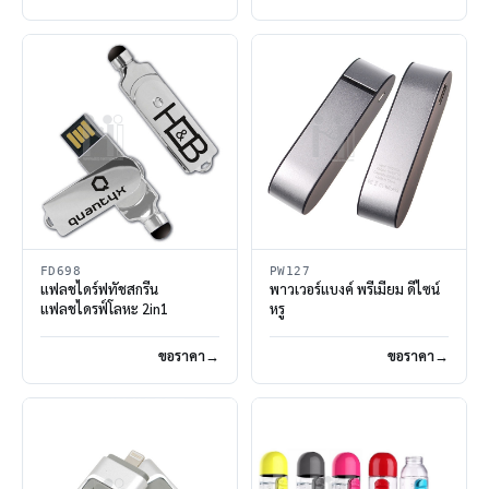
FD698
PW127
แฟลชไดร์ฟทัชสกรีน
พาวเวอร์แบงค์ พรีเมี่ยม ดีไซน์
แฟลชไดรฟ์โลหะ 2in1
หรู
ขอราคา
ขอราคา