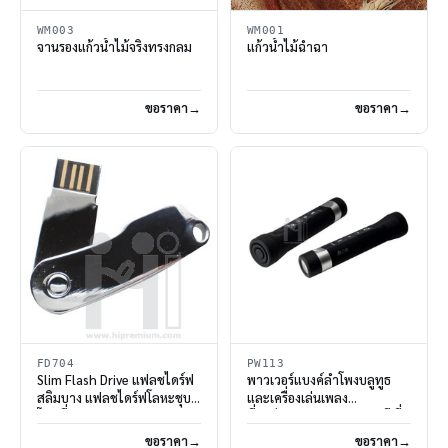
WM003
WM001
จานรองแก้วน้ำไม้จริงทรงกลม
แก้วน้ำไม้ฉำฉา
ขอราคา
ขอราคา
FD704
PW113
Slim Flash Drive แฟลชไดร์ฟ
พาวเวอร์แบงค์ลำโพงบลูทูธ
สลิมบาง แฟลชไดร์ฟโลหะชุบ
และเครื่องเล่นเพลง
โครเมี่ยม
ที่ชาร์ตแบตสํารองพกพาพรีเมี่
ยม
ขอราคา
ขอราคา