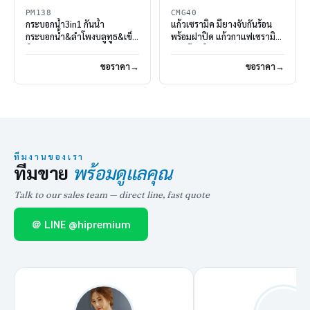
PM138
CMG40
กระบอกน้ำ3in1 กันน้ำ
แก้วเซรามิค มียางจับกันร้อน
กระบอกน้ำ&ลำโพงบลูทูธ&เข็ม
พร้อมฝาปิด แก้วกาแฟเซรามิ
ทิศ
กมัคมีฝาปิด
ขอราคา
ขอราคา
ทีมงานของเรา
ทีมขาย
พร้อมดูแลคุณ
Talk to our sales team — direct line, fast quote
＠ LINE @hipremium