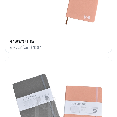
NEW36761_DA
สมุดบันทึกไดอารี่ "SISB"