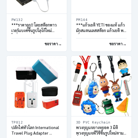
PW132
PM144
***ราคาถูก!! โละสต๊อกพาว
***แก้วเยติ YETI ของแท้ แก้ว
เวอร์แบงค์ขึ้นรูปโลโก้ใหม่
มักสแตนเลสสต๊อก แก้วเยติ พรี
ใส่ชื่อแบรนด์ตามสั่ง
เมี่ยม
ขอราคา
ขอราคา
TP012
3D PVC Keychain
ปลั๊กไฟทั่วโลก International
พวงกุญแจยางหยอด 3 มิติ
Travel Plug Adapter
พวงกุญแจพีวีซีขึ้นรูปใหม่ตาม