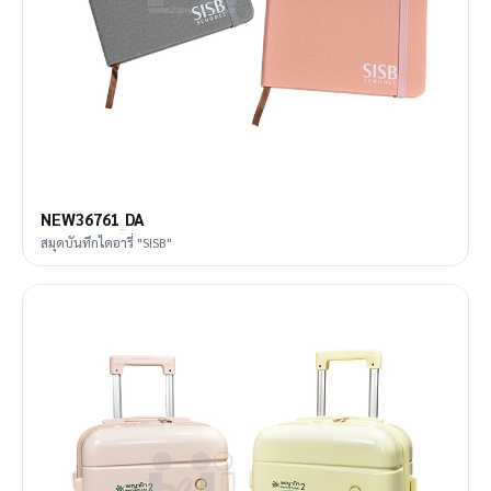
NEW36761_DA
สมุดบันทึกไดอารี่ "SISB"