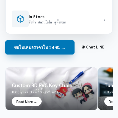
In Stock
→
สั่งทำ · สกรีนโลโก้ · ดูทั้งหมด
＠ Chat LINE
ขอใบเสนอราคาใน 24 ชม.
→
Custom 3D PVC Key Chain
Tumbl
พวงกุญแจยาง 3 มิติ ขึ้นรูปตามสั่ง
กระบอกน้ำ
Read More →
Read