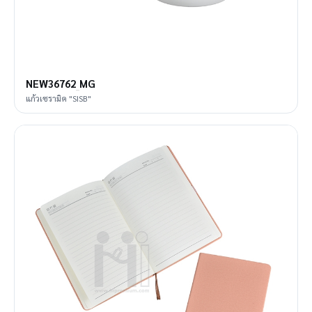
NEW36762_MG
แก้วเซรามิค "SISB"