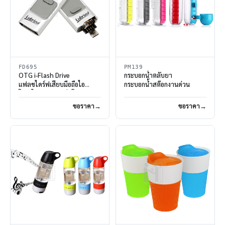
FD695
PM139
OTG i-Flash Drive
กระบอกน้ำตลับยา
แฟลชไดร์ฟเสียบมือถือไอ
กระบอกน้ำสต๊อกงานด่วน
โฟน,ไอแพด,สมาร์ทโฟน
ขอราคา
ขอราคา